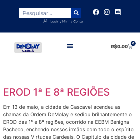
Login / Minha Conta
0
R$
0.00
Tag:
Futsal
EROD 1ª E 8ª REGIÕES
Em 13 de maio, a cidade de Cascavel acendeu as
chamas da Ordem DeMolay e sediou brilhantemente o
EROD das 1ª e 8ª regiões, ocorrido na EEBM Benigna
Pacheco, enchendo nossos irmãos com todo o espírito
das nossas Virtudes Cardeais. O Capítulo da cidade de