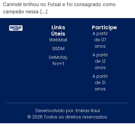
Canindé brilhou no Futsal e foi consagrado como
campeão nessa […]
Links
Participe
Úteis
A partir
WebMail
de 07
anos
SISDM
A partir
DeMolay
de 12
Brasil
Adicione o texto do seu título aqui
anos
A partir
de 21
anos
Desenvolvido por: Enéias Raul
© 2026 Todos os direitos reservados.