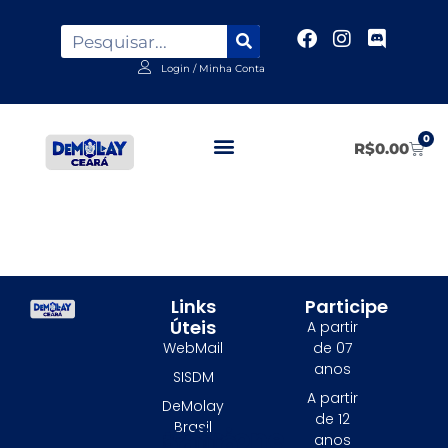
Login / Minha Conta
0
R$
0.00
Inscrição XI SMOC
Links
Participe
Úteis
A partir
WebMail
de 07
anos
SISDM
A partir
DeMolay
de 12
Brasil
Adicione o texto do seu título aqui
anos