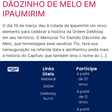
DÃOZINHO DE MELO EM
IPAUMIRIM
O dia 19 de março deu à cidade de Ipaumirim um novo
elemento para celebrar a história da Ordem DeMolay
em seu território. O Memorial Tio Damião Dãozinho de
Melo, que homenageia esse saudoso Tio, teve sua
reinauguração na referida data e abrilhantou ainda mais
a história do Capítulo que também leva o nome do […]
Links
Participe
Úteis
A partir
WebMail
de 07
anos
SISDM
A partir
DeMolay
de 12
Brasil
Adicione o texto do seu título aqui
anos
A partir